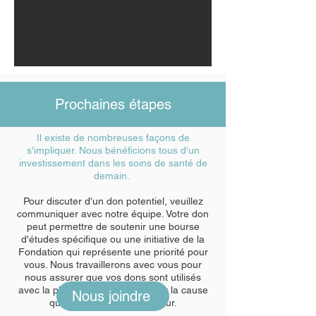
Prochaines étapes
Il existe de nombreuses façons de
s'impliquer. Nous bénéficions tous d'un
investissement dans les soins de santé de
demain.
Pour discuter d'un don potentiel, veuillez
communiquer avec notre équipe. Votre don
peut permettre de soutenir une bourse
d'études spécifique ou une initiative de la
Fondation qui représente une priorité pour
vous. Nous travaillerons avec vous pour
nous assurer que vos dons sont utilisés
avec la plus grande intégrité pour la cause
Nous joindre
qui vous tient le plus à cœur.