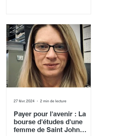
acadienne tout en investissant dans
l’avenir des soins de santé au
Nouveau-Brunswick. Cet événement
bilingue unique aura lieu le jeudi 21
mai 2026 au Carrefour de la mer à
Caraquet et réunira humour, culture et
communauté au profit de bourses
destinées aux étudiantes et étud
27 févr. 2024
2 min de lecture
Payer pour l'avenir : La
bourse d'études d'une
femme de Saint John