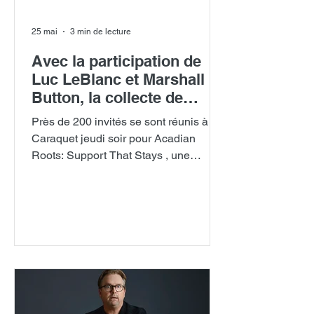
25 mai
3 min de lecture
Avec la participation de
Luc LeBlanc et Marshall
Button, la collecte de
fonds Caraquet a permis la
Près de 200 invités se sont réunis à
création de sept nouvelles
Caraquet jeudi soir pour Acadian
bourses d'études pour de
Roots: Support That Stays , une
futurs médecins.
célébration de l'humour, de la culture et
des soins de santé organisée par la
Fondation d'éducation médicale du
Nouveau-Brunswick Inc.