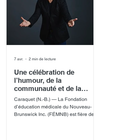
7 avr.
2 min de lecture
Une célébration de
l’humour, de la
communauté et de la
médecine : une nouvelle
Caraquet (N.-B.) — La Fondation
activité de financement
d’éducation médicale du Nouveau-
contribuera à assurer la
Brunswick Inc. (FÉMNB) est fière de
présence de médecins
présenter Racines acadiennes : un
dans les communautés
soutien qui reste , un événement-
francophones du N.-B.
bénéfice phare qui célèbre la culture