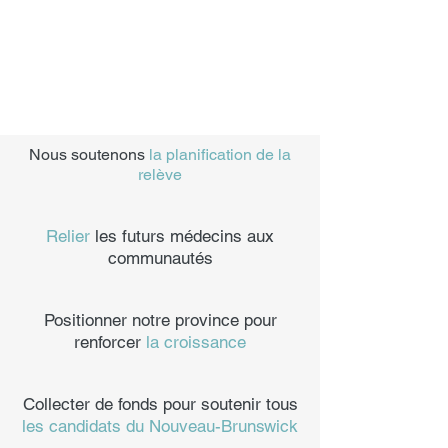
Veiller à ce que nos meilleurs étudiants
puissent être admissibles à des bourses
d'études renouvelables et non
renouvelables s'ils s'engagent à revenir
au Nouveau-Brunswick.
Nous soutenons
la planification de la
relève
Relier
les futurs médecins aux
communautés
Positionner notre province pour
renforcer
la croissance
Collecter de fonds pour soutenir tous
les candidats du Nouveau-Brunswick