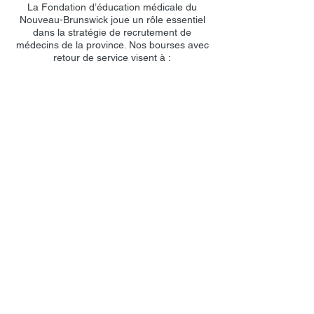
La Fondation d’éducation médicale du
Nouveau-Brunswick joue un rôle essentiel
dans la stratégie de recrutement de
médecins de la province. Nos bourses avec
retour de service visent à :
Attirer les meilleurs étudiants en
médecine pour qu’ils viennent étudier au
Nouveau-Brunswick.
Garder les étudiants en tant que médecins
praticiens au Nouveau-Brunswick après la
fin de leurs études.
Inciter les Néo-Brunswickois qui étudient
à l'extérieur de la province à revenir
pratiquer la médecine au Nouveau-
Brunswick.