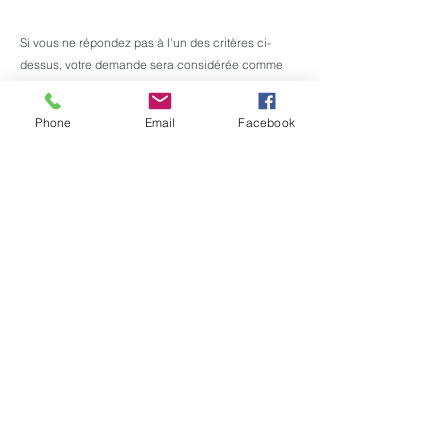
Si vous ne répondez pas à l'un des critères ci-
dessus, votre demande sera considérée comme
irrecevable et ne sera pas traitée.
Phone
Email
Facebook
The New Brunswick Medical Education
Foundation
95 James Renforth Drive, Rothesay NB
E2H 1K7
Office:
1 (506) 848-0036
info@nbmeded.ca
©2025 NEW BRUNSWICK MEDICAL
EDUCATION FOUNDATION.