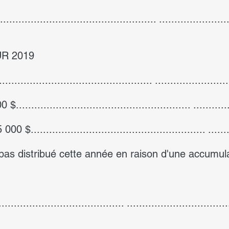
............................................ .....................
R 2019
......................................... ......................
.................................................... ...........
...................................................... .........
pas distribué cette année en raison d'une accumula
.................................. .............................
............................... ...................................