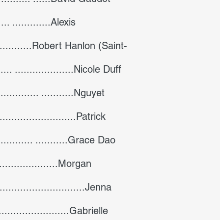
.... .............Alexis
..............Robert Hanlon (Saint-
. ....................Nicole Duff
............... ...........Nguyet
............................Patrick
.......... ...........Grace Dao
.......................Morgan
.............................Jenna
.......................Gabrielle