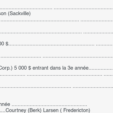
................................ .......................................
Wilson (Sackville)
............................................ ......................
............................................ ....................
.................................................. ..............
........................ ...........................................
.) 5 000 $ entrant dans la 3e année.................
................ .................................................. .
...................................... ............................
................................................
.............Courtney (Berk) Larsen ( Fredericton)