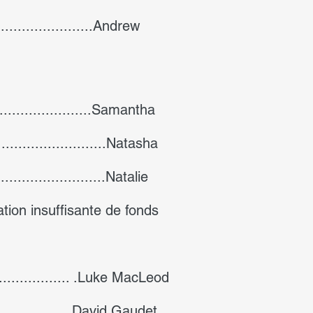
........................Andrew
........................Samantha
..........................Natasha
.......................Natalie
tion insuffisante de fonds
..................... .Luke MacLeod
............... ......David Gaudet