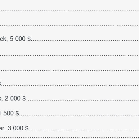
.............................. .....................................
.......... .................................................. .......
0 $................................................ ........
................ .................................................. .
........................ ..........................................
................................................ .................
00 $ ...................................... ................
........................................ ....................
0 $......................................... .............
.................................... ...........................