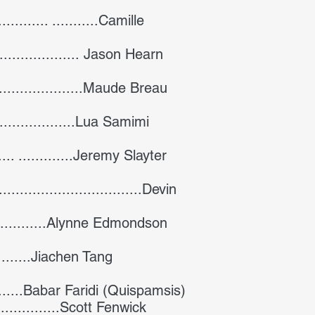
............. ...........Camille
........................ Jason Hearn
.....................Maude Breau
.......................Lua Samimi
........ .............Jeremy Slayter
.................................Devin
................Alynne Edmondson
..........Jiachen Tang
..........Babar Faridi (Quispamsis)
..................Scott Fenwick