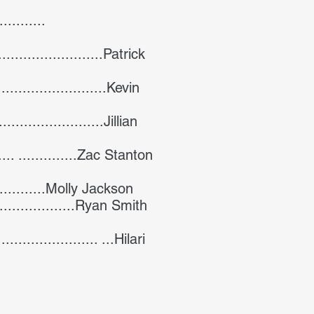
...........
........................Patrick
.........................Kevin
......................Jillian
....... ..............Zac Stanton
..........Molly Jackson
.......................Ryan Smith
...................... ...Hilari