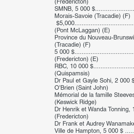
(Fredericton)
SMNB, 5 000 $...........................
Morais-Savoie (Tracadie) (F)
$5,000..................................
(Pont McLaggan) (E)
Province du Nouveau-Brunswick, 5 00
(Tracadie) (F)
5 000 $..................................
(Fredericton) (E)
RBC, 10 000 $..........................
(Quispamsis)
Dr Paul et Gayle Sohi, 2 000 $.........
O'Brien (Saint John)
Mémorial de la famille Steeves, 2 0
(Keswick Ridge)
Dr Henrik et Wanda Tonning, 1 500 $.
(Fredericton)
Dr Frank et Audrey Wanamaker, 3 00
Ville de Hampton, 5 000 $ ............