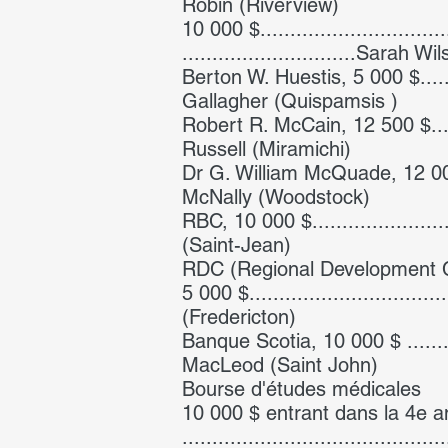
Robin (Riverview)
10 000 $..................................
.............................Sarah 
Berton W. Huestis, 5 000 $.............
Gallagher (Quispamsis )
Robert R. McCain, 12 500 $.............
Russell (Miramichi)
Dr G. William McQuade, 12 000 $.......
McNally (Woodstock)
RBC, 10 000 $..........................
(Saint-Jean)
RDC (Regional Development Corp
5 000 $..................................
(Fredericton)
Banque Scotia, 10 000 $ ................
MacLeod (Saint John)
Bourse d'études médicales
10 000 $ entrant dans la 4e année ..
...................................