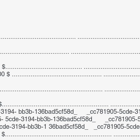
.................................. ..............................
................................ ...................................
...................................... .......................
............................................ ................
................................................ ...............
................................................. ..............
de-3194- bb3b-136bad5cf58d_ _cc781905-5cde-3
 5cde-3194-bb3b-136bad5cf58d_ _cc781905-5c
cde-3194-bb3b-1 36bad5cf58d_ _cc781905-5cde
.................................................. ............