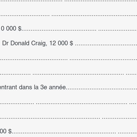
...................... ..............................................
$......................................... ..................
nald Craig, 12 000 $ .....................................
............................... ...................................
............... .................................................. ....
nt dans la 3e année........................................
................. .................................................. .
............................................... ...................
.................................................... ...........