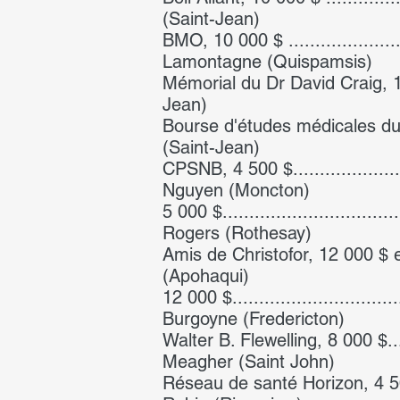
(Saint-Jean)
BMO, 10 000 $ ..........................
Lamontagne (Quispamsis)
Mémorial du Dr David Craig, 10 000 
Jean)
Bourse d'études médicales du Dr Do
(Saint-Jean)
CPSNB, 4 500 $..........................
Nguyen (Moncton)
5 000 $...................................
Rogers (Rothesay)
Amis de Christofor, 12 000 $ entra
(Apohaqui)
12 000 $.................................
Burgoyne (Fredericton)
Walter B. Flewelling, 8 000 $..........
Meagher (Saint John)
Réseau de santé Horizon, 4 500 $.....